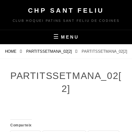
Skip
CHP SANT FELIU
to
content
CLUB HOQUEI PATINS SANT FELIU DE CODINES
MENU
HOME
PARTITSSETMANA_02[2]
PARTITSSETMANA_02[2]
PARTITSSETMANA_02[
2]
Comparteix