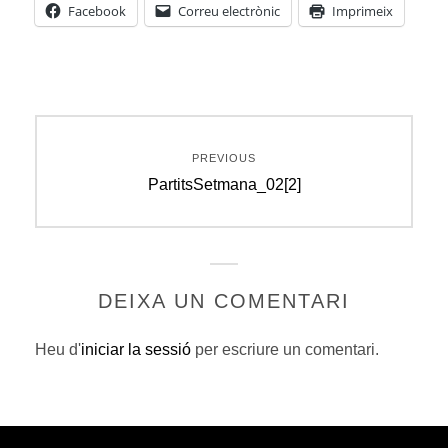
Facebook
Correu electrònic
Imprimeix
Navegació
PREVIOUS
d'entrades
Previous
PartitsSetmana_02[2]
post:
DEIXA UN COMENTARI
Heu d'
iniciar la sessió
per escriure un comentari.