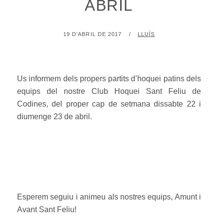
ABRIL
POSTED
BY
19 D'ABRIL DE 2017
LLUÍS
ON
Us informem dels propers partits d’hoquei patins dels
equips del nostre Club Hoquei Sant Feliu de
Codines, del proper cap de setmana dissabte 22 i
diumenge 23 de abril.
Esperem seguiu i animeu als nostres equips, Amunt i
Avant Sant Feliu!