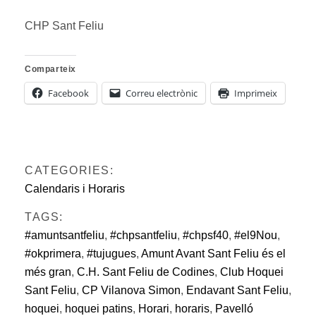
CHP Sant Feliu
Comparteix
Facebook
Correu electrònic
Imprimeix
CATEGORIES:
Calendaris i Horaris
TAGS:
#amuntsantfeliu
,
#chpsantfeliu
,
#chpsf40
,
#el9Nou
,
#okprimera
,
#tujugues
,
Amunt Avant Sant Feliu és el
més gran
,
C.H. Sant Feliu de Codines
,
Club Hoquei
Sant Feliu
,
CP Vilanova Simon
,
Endavant Sant Feliu
,
hoquei
,
hoquei patins
,
Horari
,
horaris
,
Pavelló