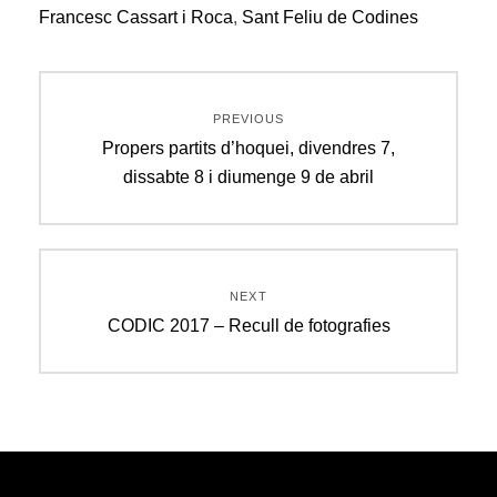
Francesc Cassart i Roca
,
Sant Feliu de Codines
Navegació
PREVIOUS
d'entrades
Previous
Propers partits d’hoquei, divendres 7,
post:
dissabte 8 i diumenge 9 de abril
NEXT
Next
CODIC 2017 – Recull de fotografies
post: