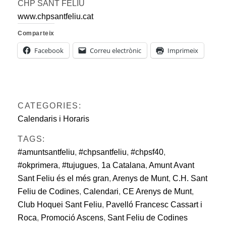
CHP SANT FELIU
www.chpsantfeliu.cat
Comparteix
Facebook
Correu electrònic
Imprimeix
CATEGORIES:
Calendaris i Horaris
TAGS:
#amuntsantfeliu
,
#chpsantfeliu
,
#chpsf40
,
#okprimera
,
#tujugues
,
1a Catalana
,
Amunt Avant
Sant Feliu és el més gran
,
Arenys de Munt
,
C.H. Sant
Feliu de Codines
,
Calendari
,
CE Arenys de Munt
,
Club Hoquei Sant Feliu
,
Pavelló Francesc Cassart i
Roca
,
Promoció Ascens
,
Sant Feliu de Codines