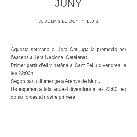
JUNY
POSTED
BY
31 DE MAIG DE 2017
LLUÍS
ON
Aquesta setmana el 1era Cat juga la promoció per
l’ascens a 1era Nacional Catalana:
Primer partit d’eliminatòria a Sant Feliu divendres a
les 22:00h.
Segon partit diumenge a Arenys de Munt.
Us esperem a tots aquest divendres a les 22:00 per
donar forces al nostre primera!