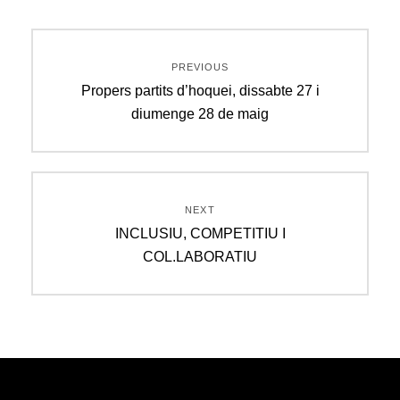
Navegació
PREVIOUS
d'entrades
Previous
Propers partits d’hoquei, dissabte 27 i
post:
diumenge 28 de maig
NEXT
Next
INCLUSIU, COMPETITIU I
post:
COL.LABORATIU