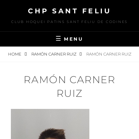
Skip
CHP SANT FELIU
to
content
CLUB HOQUEI PATINS SANT FELIU DE CODINES
MENU
HOME
RAMÓN CARNER RUIZ
RAMÓN CARNER RUIZ
RAMÓN CARNER
RUIZ