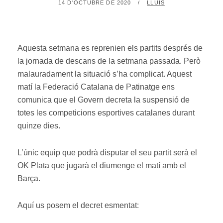
POSTED
BY
14 D'OCTUBRE DE 2020
LLUÍS
ON
Aquesta setmana es reprenien els partits després de
la jornada de descans de la setmana passada. Però
malauradament la situació s’ha complicat. Aquest
matí la Federació Catalana de Patinatge ens
comunica que el Govern decreta la suspensió de
totes les competicions esportives catalanes durant
quinze dies.
L’únic equip que podrà disputar el seu partit serà el
OK Plata que jugarà el diumenge el matí amb el
Barça.
Aquí us posem el decret esmentat: