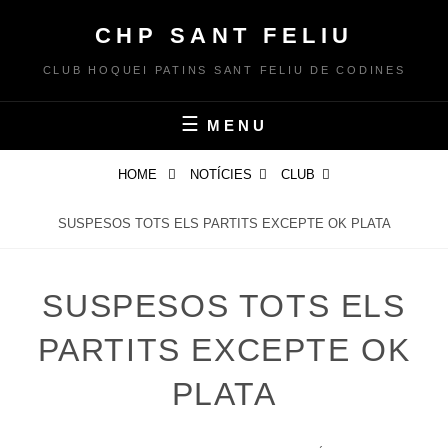
Skip
CHP SANT FELIU
to
content
CLUB HOQUEI PATINS SANT FELIU DE CODINES
MENU
HOME
NOTÍCIES
CLUB
SUSPESOS TOTS ELS PARTITS EXCEPTE OK PLATA
SUSPESOS TOTS ELS
PARTITS EXCEPTE OK
PLATA