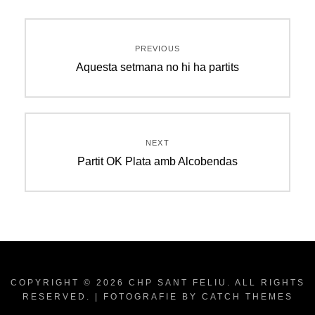
Navegació
PREVIOUS
d'entrades
Previous
Aquesta setmana no hi ha partits
post:
NEXT
Next
Partit OK Plata amb Alcobendas
post:
COPYRIGHT © 2026
CHP SANT FELIU
. ALL RIGHTS
RESERVED. | FOTOGRAFIE BY
CATCH THEMES