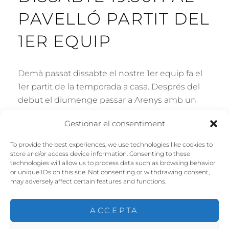
PAVELLÓ PARTIT DEL
1ER EQUIP
Demà passat dissabte el nostre 1er equip fa el
1er partit de la temporada a casa. Després del
debut el diumenge passar a Arenys amb un
partit disputadissim, el proper rival serà el C.H.
Gestionar el consentiment
Palafrugell, un dels equips nous a la categoria.
Així doncs a les 19:30 …
To provide the best experiences, we use technologies like cookies to
store and/or access device information. Consenting to these
DISSABTE
technologies will allow us to process data such as browsing behavior
CONTINUE READING
or unique IDs on this site. Not consenting or withdrawing consent,
19:30H
may adversely affect certain features and functions.
AL
POSTED
BY
22 D'OCTUBRE DE 2015
LLUÍS
PAVELLÓ
ON
PARTIT
ACCEPTA
DEL
1ER