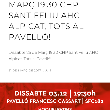
MARÇ 19:30 CHP
SANT FELIU AHC
ALPICAT, TOTS AL
PAVELLÓ!
Dissabte 25 de Març 19:30 CHP Sant Feliu AHC
Alpicat, Tots al Pavelló!
POSTED
BY
21 DE MARÇ DE 2017
LLUÍS
ON