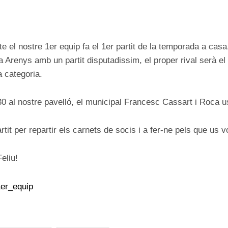
ON
 el nostre 1er equip fa el 1er partit de la temporada a cas
 Arenys amb un partit disputadissim, el proper rival serà el 
a categoria.
30 al nostre pavelló, el municipal Francesc Cassart i Roca 
rtit per repartir els carnets de socis i a fer-ne pels que us v
eliu!