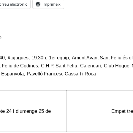
orreu electrònic
Imprimeix
p
,
,
,
,
40
#tujugues
19:30h
1er equip
Amunt Avant Sant Feliu és e
,
,
,
t Feliu de Codines
C.H.P. Sant Feliu
Calendari
Club Hoquei 
,
 Espanyola
Pavelló Francesc Cassart i Roca
Next
bte 24 i diumenge 25 de
Empat tre
post: