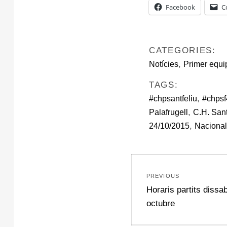
Facebook
C
CATEGORIES:
,
Notícies
Primer equi
TAGS:
,
#chpsantfeliu
#chpsf
,
Palafrugell
C.H. San
,
24/10/2015
Nacional
Navegació
PREVIOUS
d'entrades
Previous
Horaris partits dissa
post:
octubre