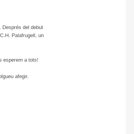
a. Després del debut
C.H. Palafrugell, un
us esperem a tots!
olgueu afegir.