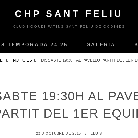
CHP SANT FELIU
CLUB HOQUEI PATINS SANT FELIU DE CODINES
PS TEMPORADA 24-25
GALERIA
ME
NOTÍCIES
DISSABTE 19:30H AL PAVELLÓ PARTIT DEL 1ER 
SABTE 19:30H AL PAV
PARTIT DEL 1ER EQUI
POSTED
BY
22 D'OCTUBRE DE 2015
LLUÍS