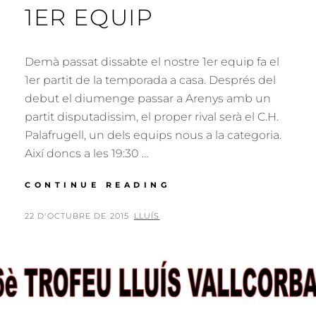
1ER EQUIP
Demà passat dissabte el nostre 1er equip fa el
1er partit de la temporada a casa. Després del
debut el diumenge passar a Arenys amb un
partit disputadissim, el proper rival serà el C.H.
Palafrugell, un dels equips nous a la categoria.
Així doncs a les 19:30 …
DISSABTE
CONTINUE READING
19:30H
AL
POSTED
BY
22 D'OCTUBRE DE 2015
LLUÍS
PAVELLÓ
ON
PARTIT
DEL
1ER
EQUIP