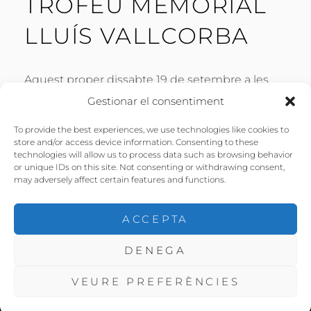
TROFEU MEMORIAL
LLUÍS VALLCORBA
Aquest proper dissabte 19 de setembre a les
18:00h al Pavelló Francesc Cassart i Roca de
Gestionar el consentiment
Sant Feliu de Codines partit d’hoquei entre el
To provide the best experiences, we use technologies like cookies to
Primer Equip del Sant Feliu i el C.P. Tordera.
store and/or access device information. Consenting to these
Bona Festa Major, Us Hi Esperem!
technologies will allow us to process data such as browsing behavior
or unique IDs on this site. Not consenting or withdrawing consent,
may adversely affect certain features and functions.
POSTED
BY
16 DE SETEMBRE DE 2015
LLUÍS
ON
ACCEPTA
DENEGA
COPYRIGHT © 2026
CHP SANT FELIU
. ALL RIGHTS
RESERVED. | FOTOGRAFIE BY
CATCH THEMES
VEURE PREFERÈNCIES