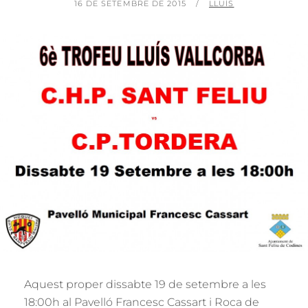
POSTED
BY
16 DE SETEMBRE DE 2015
LLUÍS
ON
Aquest proper dissabte 19 de setembre a les
18:00h al Pavelló Francesc Cassart i Roca de