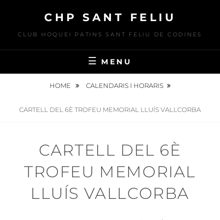
Skip
CHP SANT FELIU
to
content
CLUB HOQUEI PATINS SANT FELIU DE CODINES
MENU
HOME
CALENDARIS I HORARIS
CARTELL DEL 6È TROFEU MEMORIAL LLUÍS VALLCORBA
CARTELL DEL 6È
TROFEU MEMORIAL
LLUÍS VALLCORBA