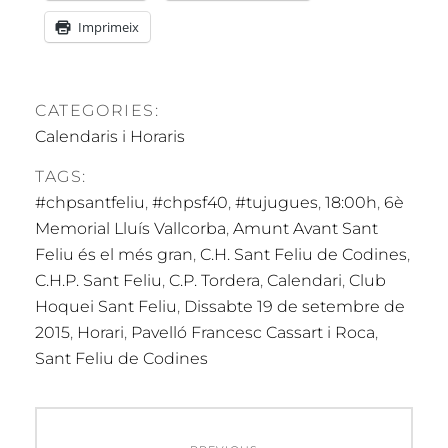
Imprimeix
CATEGORIES:
Calendaris i Horaris
TAGS:
#chpsantfeliu
,
#chpsf40
,
#tujugues
,
18:00h
,
6è
Memorial Lluís Vallcorba
,
Amunt Avant Sant
Feliu és el més gran
,
C.H. Sant Feliu de Codines
,
C.H.P. Sant Feliu
,
C.P. Tordera
,
Calendari
,
Club
Hoquei Sant Feliu
,
Dissabte 19 de setembre de
2015
,
Horari
,
Pavelló Francesc Cassart i Roca
,
Sant Feliu de Codines
Navegació