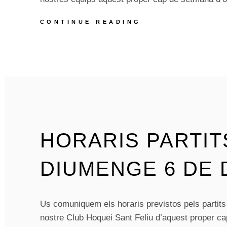
PROPERS
CONTINUE READING
PARTITS
D’HOQUEI
PATINS
PRIMER
CAP
DE
SETMANA
D’OCTUBRE
HORARIS PARTITS
DIUMENGE 6 DE
Us comuniquem els horaris previstos pels partits
nostre Club Hoquei Sant Feliu d’aquest proper c