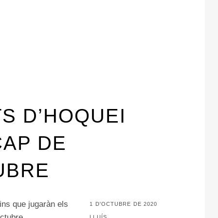
S D’HOQUEI
CAP DE
UBRE
tins que jugaràn els
POSTED
1 D'OCTUBRE DE 2020
octubre. …
ON
BY
LLUÍS