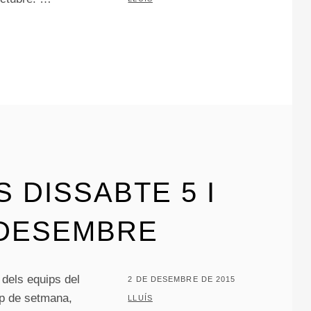
 DISSABTE 5 I
 DESEMBRE
 dels equips del
POSTED
2 DE DESEMBRE DE 2015
ap de setmana,
ON
BY
LLUÍS