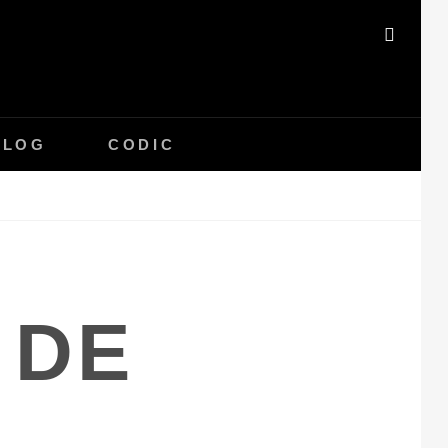
SEAR
BLOG
CODIC
 DE