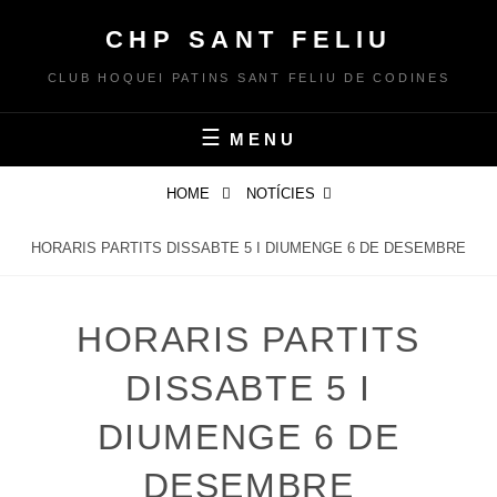
Skip
CHP SANT FELIU
to
content
CLUB HOQUEI PATINS SANT FELIU DE CODINES
MENU
HOME
NOTÍCIES
HORARIS PARTITS DISSABTE 5 I DIUMENGE 6 DE DESEMBRE
HORARIS PARTITS
DISSABTE 5 I
DIUMENGE 6 DE
DESEMBRE