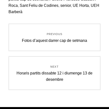
Roca
,
Sant Feliu de Codines
,
senior
,
UE Horta
,
UEH
Barberà
Navegació
PREVIOUS
d'entrades
Previous
Fotos d’aquest darrer cap de setmana
post:
NEXT
Next
Horaris partits dissabte 12 i diumenge 13 de
post:
desembre