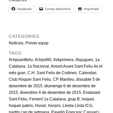
Comparteix
Facebook
Correu electrònic
Imprimeix
CATEGORIES:
Notícies
,
Primer equip
TAGS:
#chpsantfeliu
,
#chpsf40
,
#okprimera
,
#tujugues
,
1a
Catalana
,
1a Nacional
,
Amunt Avant Sant Feliu és el
més gran
,
C.H. Sant Feliu de Codines
,
Calendari
,
Club Hoquei Sant Feliu
,
CP Manlleu
,
dissabte 5 de
desembre de 2015
,
diumenge 6 de desembre de
2015
,
divendres 4 de desembre de 2015
,
Endavant
Sant Feliu
,
Femení 1a Catalana
,
grup B
,
hoquei
,
hoquei patins
,
Horari
,
horaris
,
Lleida Llista ICG
,
partits cap de setmana
,
Pavelló Francesc Cassart i