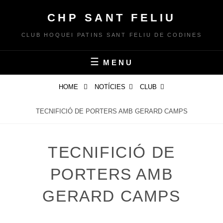
Skip
CHP SANT FELIU
to
content
CLUB HOQUEI PATINS SANT FELIU DE CODINES
MENU
HOME
NOTÍCIES
CLUB
TECNIFICIÓ DE PORTERS AMB GERARD CAMPS
TECNIFICIÓ DE
PORTERS AMB
GERARD CAMPS