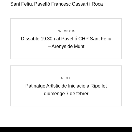
Sant Feliu
,
Pavelló Francesc Cassart i Roca
Navegació
PREVIOUS
d'entrades
Previous
Dissabte 19:30h al Pavelló CHP Sant Feliu
post:
– Arenys de Munt
NEXT
Next
Patinatge Artístic de Iniciació a Ripollet
post:
diumenge 7 de febrer