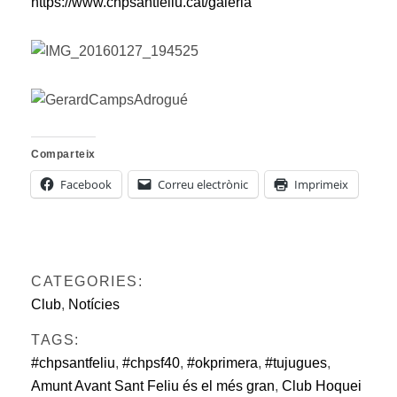
https://www.chpsantfeliu.cat/galeria
Comparteix
Facebook
Correu electrònic
Imprimeix
CATEGORIES:
Club
,
Notícies
TAGS:
#chpsantfeliu
,
#chpsf40
,
#okprimera
,
#tujugues
,
Amunt Avant Sant Feliu és el més gran
,
Club Hoquei