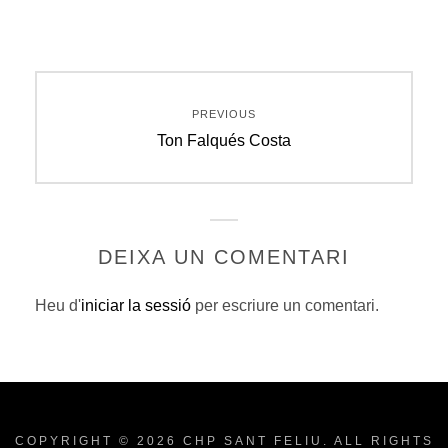
Navegació
PREVIOUS
d'entrades
Previous
Ton Falqués Costa
post:
DEIXA UN COMENTARI
Heu d'
iniciar la sessió
per escriure un comentari.
COPYRIGHT © 2026
CHP SANT FELIU
. ALL RIGHTS