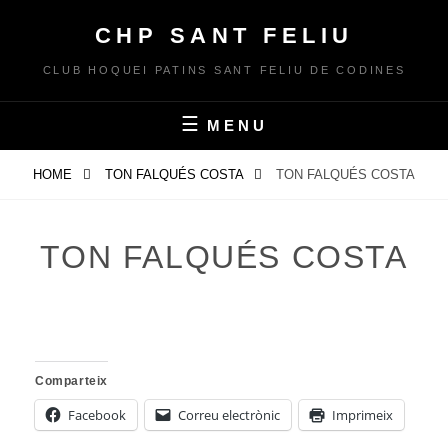
Skip
CHP SANT FELIU
to
content
CLUB HOQUEI PATINS SANT FELIU DE CODINES
MENU
HOME
TON FALQUÉS COSTA
TON FALQUÉS COSTA
TON FALQUÉS COSTA
Comparteix
Facebook
Correu electrònic
Imprimeix