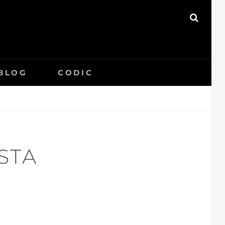
SEAR
BLOG
CODIC
STA