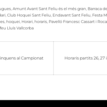
,
,
ugues
Amunt Avant Sant Feliu és el més gran
Barraca d
,
,
,
ari
Club Hoquei Sant Feliu
Endavant Sant Feliu
Festa M
,
,
,
,
nes
hoquei
Horari
horaris
Pavelló Francesc Cassart i Roca
feu Lluís Vallcorba
Next
 cinquens al Campionat
Horaris partits 26, 27
post: