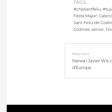
TAGS:
,
#chpsantfeliu
#tuj
,
Festa Major!
Calend
Sant Feliu de Codi
,
,
Codines
senior
Tro
Navegació
PREVIOUS
d'entrades
Previous
Nerea i Javier Wis
post:
d’Europa