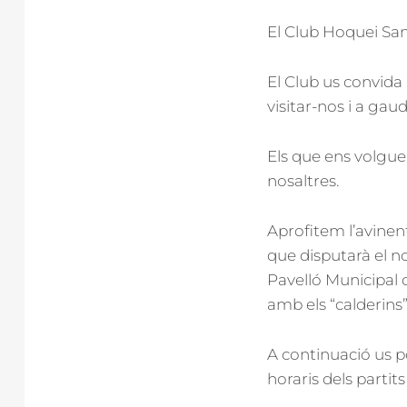
El Club Hoquei San
El Club us convida
visitar-nos i a gau
Els que ens volgu
nosaltres.
Aprofitem l’avinent
que disputarà el no
Pavelló Municipal 
amb els “calderins
A continuació us p
horaris dels partit