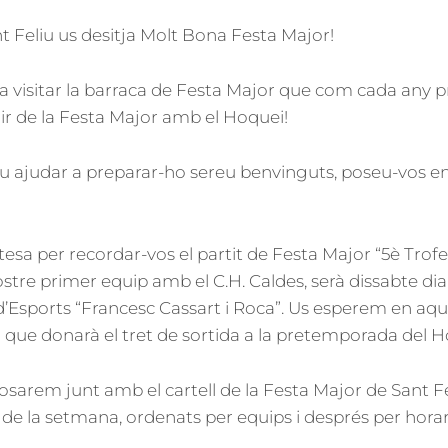
ON
t Feliu us desitja Molt Bona Festa Major!
 a visitar la barraca de Festa Major que com cada any p
dir de la Festa Major amb el Hoquei!
eu ajudar a preparar-ho sereu benvinguts, poseu-vos 
esa per recordar-vos el partit de Festa Major “5è Trofe
stre primer equip amb el C.H. Caldes, serà dissabte dia 
d’Esports “Francesc Cassart i Roca”. Us esperem en aq
” que donarà el tret de sortida a la pretemporada del H
osarem junt amb el cartell de la Festa Major de Sant Fe
s de la setmana, ordenats per equips i després per horar