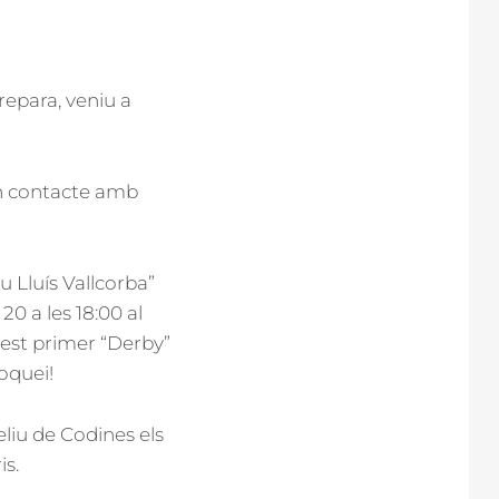
repara, veniu a
en contacte amb
u Lluís Vallcorba”
20 a les 18:00 al
uest primer “Derby”
oquei!
liu de Codines els
is.