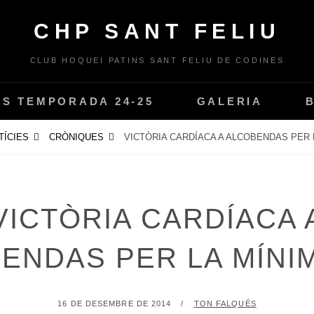
CHP SANT FELIU
CLUB HOQUEI PATINS SANT FELIU DE CODINES
PS TEMPORADA 24-25
GALERIA
TÍCIES
CRÒNIQUES
VICTÒRIA CARDÍACA A ALCOBENDAS PER LA
VICTÒRIA CARDÍACA 
ENDAS PER LA MÍNIMA
POSTED
BY
16 DE DESEMBRE DE 2014
TON FALQUÉS