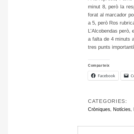
minut 8, però la res
forat al marcador pos
a 5, però Ros rubrica
L’Alcobendas però, e
a falta de 4 minuts 
tres punts important
Comparteix
Facebook
C
CATEGORIES:
,
,
Cròniques
Notícies
Navegació