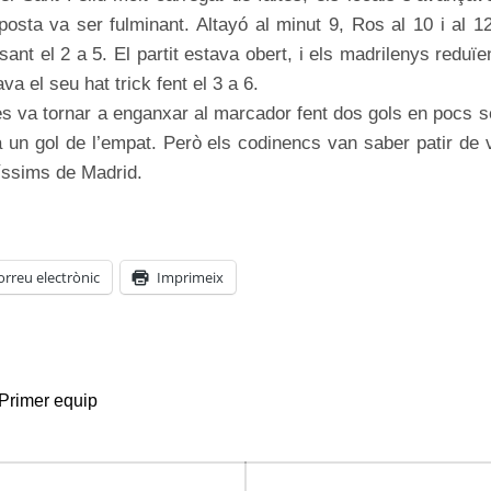
posta va ser fulminant. Altayó al minut 9, Ros al 10 i al 12
ant el 2 a 5. El partit estava obert, i els madrilenys reduïe
va el seu hat trick fent el 3 a 6.
s va tornar a enganxar al marcador fent dos gols en pocs s
a un gol de l’empat. Però els codinencs van saber patir de 
íssims de Madrid.
orreu electrònic
Imprimeix
Primer equip