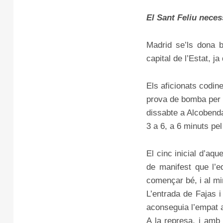
El Sant Feliu neces
Madrid se’ls dona 
capital de l’Estat, j
Els aficionats codin
prova de bomba per l
dissabte a Alcobenda
3 a 6, a 6 minuts pel 
El cinc inicial d’aq
de manifest que l’e
començar bé, i al min
L’entrada de Fajas i
aconseguia l’empat a
A la represa, i amb 