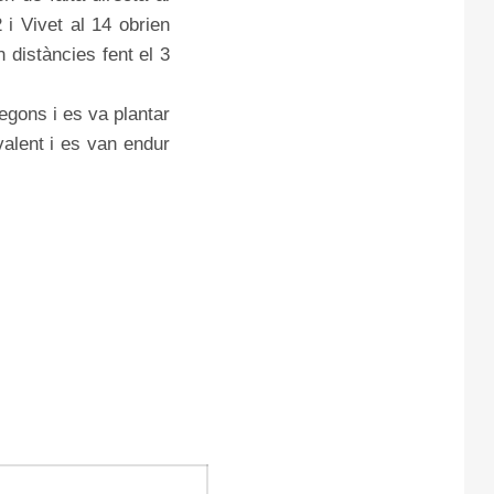
 i Vivet al 14 obrien
n distàncies fent el 3
egons i es va plantar
valent i es van endur