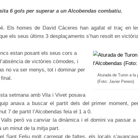
ON
sita 6 gols per superar a un Alcobendas combatiu.
bé. Els homes de David Cáceres han agafat el traç en les
a que els seus últims 3 desplaçaments s’han resolt en victòria
encs estan posant els seus cors a
’absència de victòries còmodes, i
s no va ser menys, tot i dominar per
Aturada de Turon a la 
final.
(Foto: Javier Perero)
uesta setmana amb Vila i Vivet posava
quip anava a buscar el partit dels del primer moment, p
ut 7 de partit l’Alcobendas feia el 1 a 0.
 Valls però va canviar la dinàmica i el domini va passar a 
 un minut de la mitja part.
el Sant Feliu molt carregat de faltes, els locals s’avançave