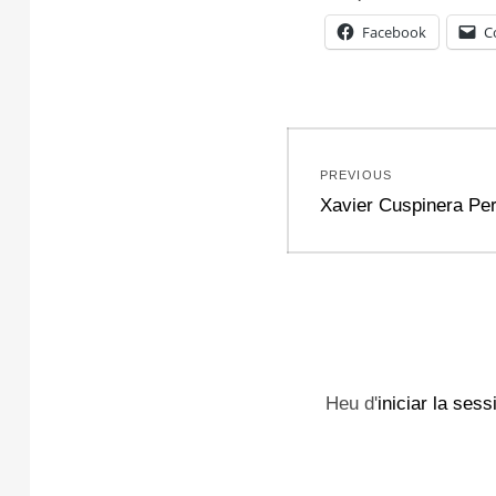
Facebook
C
Navegació
PREVIOUS
d'entrades
Previous
Xavier Cuspinera Pe
post:
Heu d'
iniciar la sess