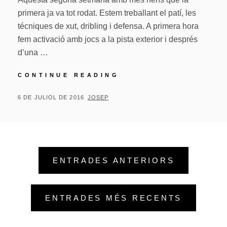
primera ja va tot rodat. Estem treballant el patí, les
técniques de xut, dribling i defensa. A primera hora
fem activació amb jocs a la pista exterior i després
d’una …
ENTRENAMENT
CONTINUE READING
D’ESTIU
2016
POSTED
BY
6 DE JULIOL DE 2016
JOSEP
ON
Navegació
ENTRADES ANTERIORS
d'entrades
ENTRADES MÉS RECENTS