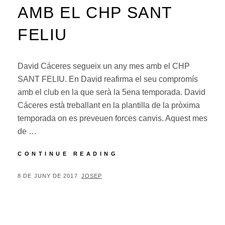
AMB EL CHP SANT
FELIU
David Cáceres segueix un any mes amb el CHP
SANT FELIU. En David reafirma el seu compromís
amb el club en la que serà la 5ena temporada. David
Cáceres està treballant en la plantilla de la pròxima
temporada on es preveuen forces canvis. Aquest mes
de …
DAVID
CONTINUE READING
CÁCERES
UNA
POSTED
BY
8 DE JUNY DE 2017
JOSEP
TEMPORADA
ON
MES
AMB
EL
CHP