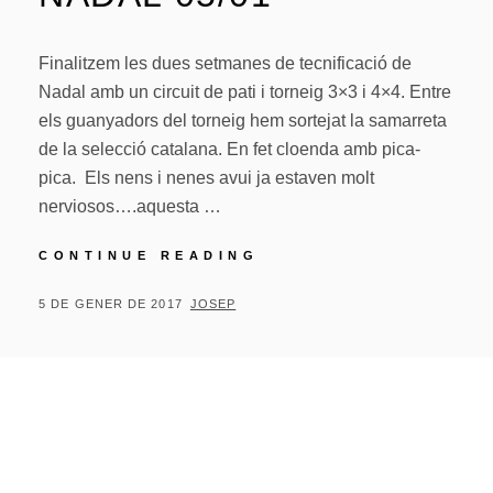
Finalitzem les dues setmanes de tecnificació de
Nadal amb un circuit de pati i torneig 3×3 i 4×4. Entre
els guanyadors del torneig hem sortejat la samarreta
de la selecció catalana. En fet cloenda amb pica-
pica. Els nens i nenes avui ja estaven molt
nerviosos….aquesta …
TECNIFICACIÓ
CONTINUE READING
DE
NADAL
POSTED
BY
5 DE GENER DE 2017
JOSEP
05/01
ON