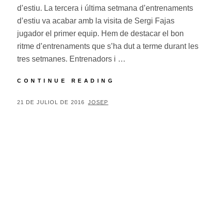
d’estiu. La tercera i última setmana d’entrenaments
d’estiu va acabar amb la visita de Sergi Fajas
jugador el primer equip. Hem de destacar el bon
ritme d’entrenaments que s’ha dut a terme durant les
tres setmanes. Entrenadors i …
FINAL
CONTINUE READING
ENTRENAMENTS
ESTIU
POSTED
BY
21 DE JULIOL DE 2016
JOSEP
2016
ON