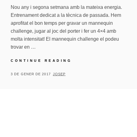
Nou any i segona setmana amb la mateixa energia.
Entrenament dedicat a la tècnica de passada. Hem
aprofitat el bon temps per gravar un mannequin
challenge, jugar al joc del porter i fer un 4×4 amb
molta intensitat! El mannequin challenge el podeu
trovar en …
TECNIFICACIÓ
CONTINUE READING
DE
NADAL
POSTED
BY
3 DE GENER DE 2017
JOSEP
02/01
ON