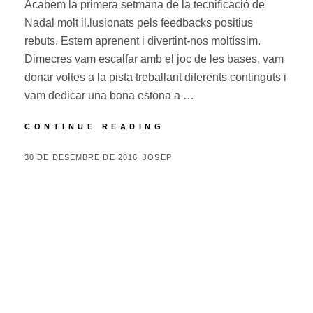
Acabem la primera setmana de la tecnificació de
Nadal molt il.lusionats pels feedbacks positius
rebuts. Estem aprenent i divertint-nos moltíssim.
Dimecres vam escalfar amb el joc de les bases, vam
donar voltes a la pista treballant diferents continguts i
vam dedicar una bona estona a …
TECNIFICACIÓ
CONTINUE READING
DE
NADAL
POSTED
BY
30 DE DESEMBRE DE 2016
JOSEP
30/12
ON