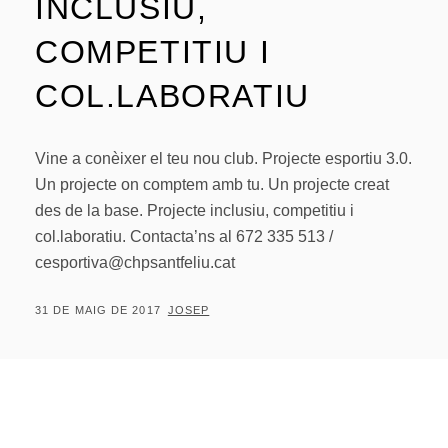
INCLUSIU,
COMPETITIU I
COL.LABORATIU
Vine a conèixer el teu nou club. Projecte esportiu 3.0.
Un projecte on comptem amb tu. Un projecte creat
des de la base. Projecte inclusiu, competitiu i
col.laboratiu. Contacta’ns al 672 335 513 /
cesportiva@chpsantfeliu.cat
POSTED
BY
31 DE MAIG DE 2017
JOSEP
ON