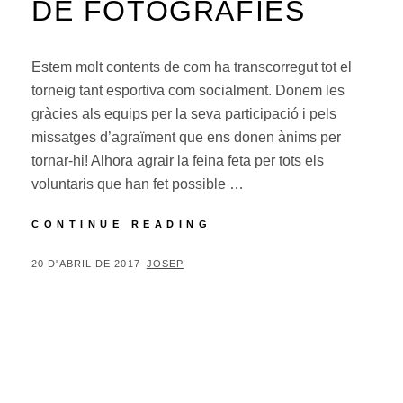
DE FOTOGRAFIES
Estem molt contents de com ha transcorregut tot el
torneig tant esportiva com socialment. Donem les
gràcies als equips per la seva participació i pels
missatges d’agraïment que ens donen ànims per
tornar-hi! Alhora agrair la feina feta per tots els
voluntaris que han fet possible …
CODIC
CONTINUE READING
2017
–
POSTED
BY
20 D'ABRIL DE 2017
JOSEP
RECULL
ON
DE
FOTOGRAFIES