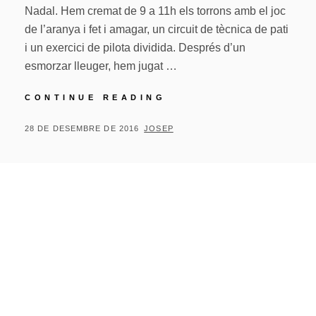
Nadal. Hem cremat de 9 a 11h els torrons amb el joc
de l’aranya i fet i amagar, un circuit de tècnica de pati
i un exercici de pilota dividida. Després d’un
esmorzar lleuger, hem jugat …
TECNIFICACIÓ
CONTINUE READING
DE
NADAL
POSTED
BY
28 DE DESEMBRE DE 2016
JOSEP
27/12
ON