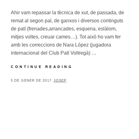
Ahir vam repassar la tècnica de xut, de passada, de
remat al segon pal, de ganxos i diversos continguts
de patí (frenades,arrancades, esquena, eslàlom,
mitjes voltes, creuar cames…). Tot això ho vam fer
amb les correccions de Nara López (jugadora
internacional del Club Patí Voltregà) …
TECNIFICACIÓ
CONTINUE READING
DE
NADAL
POSTED
BY
5 DE GENER DE 2017
JOSEP
04/01
ON