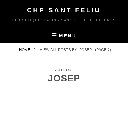
Skip
CHP SANT FELIU
to
content
CLUB HOQUEI PATINS SANT FELIU DE CODINES
MENU
HOME
VIEW ALL POSTS BY
JOSEP
(PAGE 2)
AUTHOR:
JOSEP