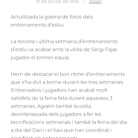
POSTED
BY
21 DE JULIOL DE 2016
JOSEP
ON
Actulitzada la galeria de fotos dels
entrenaments d’estiu.
La tercera i última setmana d’entrenaments
d’estiu va acabar amb la visita de Sergi Fajas
jugador el primer equip.
Hem de destacar el bon ritme d’entrenaments
que s’ha dut a terme durant les tres setmanes.
Entrenadors i jugadors han acabat molt
satisfets de la feina feta durant aquestes 3
setmanes. Agraïm també la visita
desinterassada dels jugadors a fer les
tecnificacions setmanals i també la feina del dia
a dia del Dani i el Xavi que han coordinat i