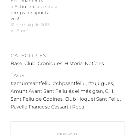
Entrenaments
d’Estiu: encara sou a
temps de apuntar-
vos!
31 de maig de 2015
A "Base"
CATEGORIES:
Base
,
Club
,
Cròniques
,
Historia
,
Notícies
TAGS:
#amuntsantfeliu
,
#chpsantfeliu
,
#tujugues
,
Amunt Avant Sant Feliu és el més gran
,
C.H.
Sant Feliu de Codines
,
Club Hoquei Sant Feliu
,
Pavelló Francesc Cassart i Roca
Navegació
PREVIOUS