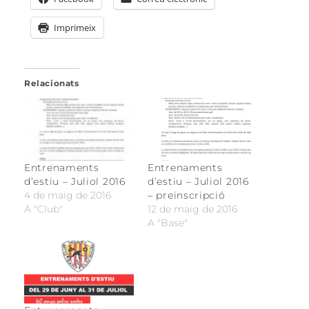
Imprimeix
Relacionats
Entrenaments
Entrenaments
d’estiu – Juliol 2016
d’estiu – Juliol 2016
4 de maig de 2016
– preinscripció
A "Club"
12 de maig de 2016
A "Base"