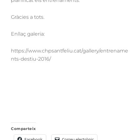
planificat els entrenaments.
Gràcies a tots.
Enllaç galeria:
https://www.chpsantfeliu.cat/gallery/entrename
nts-destiu-2016/
Comparteix
Facebook
Correu electrònic