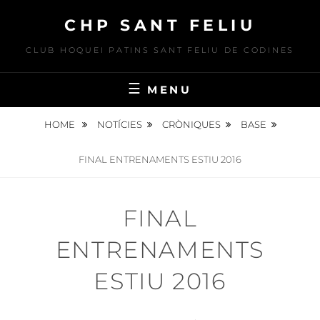
Skip
CHP SANT FELIU
to
content
CLUB HOQUEI PATINS SANT FELIU DE CODINES
MENU
HOME
NOTÍCIES
CRÒNIQUES
BASE
FINAL ENTRENAMENTS ESTIU 2016
FINAL
ENTRENAMENTS
ESTIU 2016