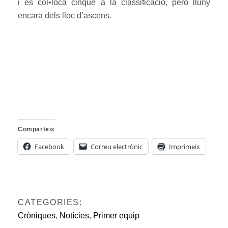
i es col•loca cinquè a la classificació, però lluny
encara dels lloc d’ascens.
Comparteix
Facebook
Correu electrònic
Imprimeix
CATEGORIES:
Cròniques
,
Notícies
,
Primer equip