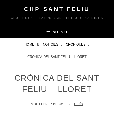
Skip
CHP SANT FELIU
to
content
CLUB HOQUEI PATINS SANT FELIU DE CODINES
MENU
HOME
NOTÍCIES
CRÒNIQUES
CRÒNICA DEL SANT FELIU – LLORET
CRÒNICA DEL SANT
FELIU – LLORET
POSTED
BY
9 DE FEBRER DE 2015
LLUÍS
ON