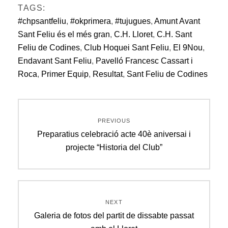
TAGS:
#chpsantfeliu
,
#okprimera
,
#tujugues
,
Amunt Avant
Sant Feliu és el més gran
,
C.H. Lloret
,
C.H. Sant
Feliu de Codines
,
Club Hoquei Sant Feliu
,
El 9Nou
,
Endavant Sant Feliu
,
Pavelló Francesc Cassart i
Roca
,
Primer Equip
,
Resultat
,
Sant Feliu de Codines
Navegació
PREVIOUS
d'entrades
Previous
Preparatius celebració acte 40è aniversai i
post:
projecte “Historia del Club”
NEXT
Next
Galeria de fotos del partit de dissabte passat