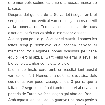
el primer pels codinencs amb una jugada marca de
la casa.
Després del gol, els de la Selva, tot i seguir amb el
seu joc lent i poc vertical van començar a crear perill
a la porteria de Turon amb un recital de xuts
exteriors, però cap va obrir el marcador visitant.
A la segona part, el guió va ser el mateix, i només les
faltes d’equip semblava que podrien canviar el
marcador, tot i algunes bones ocasions per cada
equip. Però ni així. El Sant Feliu va errar la seva i el
Lloret no va arribar completar el cicle.
Els minuts finals però, amb un resultat tant ajustat
van ser d’infart. Només una defensa exquisida dels
codinencs van poder assegurar els 3 punts, que a
falta de 2 segons pel final i amb el Lloret abocat a la
porteria de Turon, va fer el segon gol obra del Ros.
Amb aquest resultat l’equip guanya una nova posició