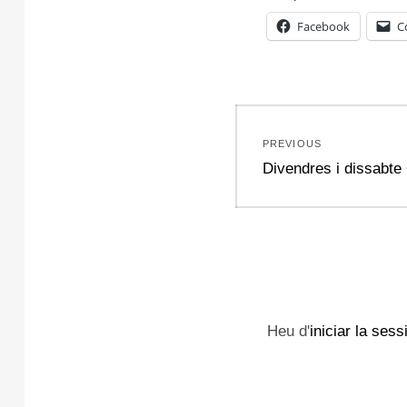
Facebook
C
Navegació
PREVIOUS
d'entrades
Previous
Divendres i dissabte
post:
Heu d'
iniciar la sess