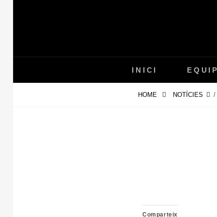
Skip
to
content
INICI
EQUI
HOME
NOTÍCIES
/
Comparteix