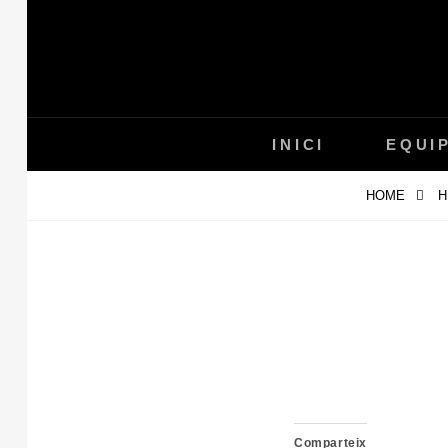
Skip
to
content
INICI
EQUI
HOME
H
Comparteix