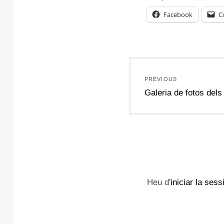
Facebook
C
Navegació
PREVIOUS
d'entrades
Previous
Galeria de fotos dels
post:
Heu d'
iniciar la sess