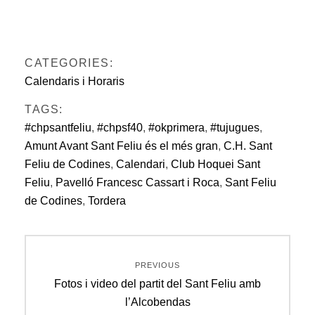
CATEGORIES:
Calendaris i Horaris
TAGS:
#chpsantfeliu
,
#chpsf40
,
#okprimera
,
#tujugues
,
Amunt Avant Sant Feliu és el més gran
,
C.H. Sant
Feliu de Codines
,
Calendari
,
Club Hoquei Sant
Feliu
,
Pavelló Francesc Cassart i Roca
,
Sant Feliu
de Codines
,
Tordera
Navegació
PREVIOUS
d'entrades
Previous
Fotos i video del partit del Sant Feliu amb
post:
l’Alcobendas