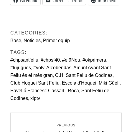
Facebook
Correu electrònic
Imprimeix
CATEGORIES:
Base
,
Notícies
,
Primer equip
TAGS:
#chpsantfeliu
,
#chpsf40
,
#el9Nou
,
#okprimera
,
#tujugues
,
#votv
,
Alcobendas
,
Amunt Avant Sant
Feliu és el més gran
,
C.H. Sant Feliu de Codines
,
Club Hoquei Sant Feliu
,
Escola d'Hoquei
,
Miki Güell
,
Pavelló Francesc Cassart i Roca
,
Sant Feliu de
Codines
,
xiptv
Navegació
PREVIOUS
d'entrades