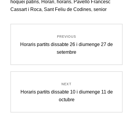
hoquei patins
,
Horari
,
horaris
,
Pavelló Francesc
Cassart i Roca
,
Sant Feliu de Codines
,
senior
Navegació
PREVIOUS
d'entrades
Previous
Horaris partits dissabte 26 i diumenge 27 de
post:
setembre
NEXT
Next
Horaris partits dissabte 10 i diumenge 11 de
post:
octubre