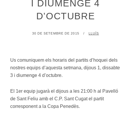
I DIUMENGE 4
D’OCTUBRE
POSTED
BY
30 DE SETEMBRE DE 2015
LLUÍS
ON
Us comuniquem els horaris del partits d’hoquei dels
nostres equips d’aquesta setmana, dijous 1, dissabte
3 i diumenge 4 d’octubre.
El 1er equip jugarà el dijous a les 21:00 h al Pavelló
de Sant Feliu amb el C.P. Sant Cugat el partit
corresponent a la Copa Penedès.