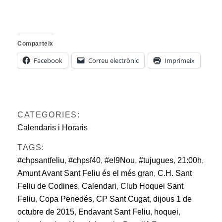
Comparteix
Facebook
Correu electrònic
Imprimeix
CATEGORIES:
Calendaris i Horaris
TAGS:
#chpsantfeliu
,
#chpsf40
,
#el9Nou
,
#tujugues
,
21:00h
,
Amunt Avant Sant Feliu és el més gran
,
C.H. Sant
Feliu de Codines
,
Calendari
,
Club Hoquei Sant
Feliu
,
Copa Penedés
,
CP Sant Cugat
,
dijous 1 de
octubre de 2015
,
Endavant Sant Feliu
,
hoquei
,