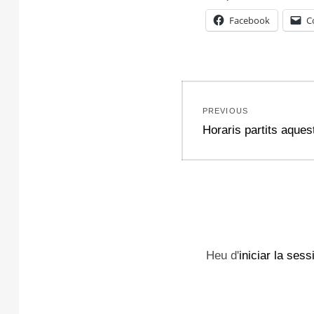
Facebook
C
Navegació
PREVIOUS
d'entrades
Previous
Horaris partits aques
post:
Heu d'
iniciar la sess