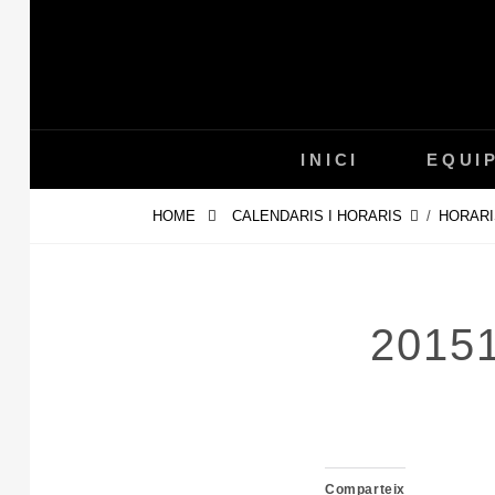
Skip
to
content
INICI
EQUI
HOME
CALENDARIS I HORARIS
/
HORARI
2015
Comparteix