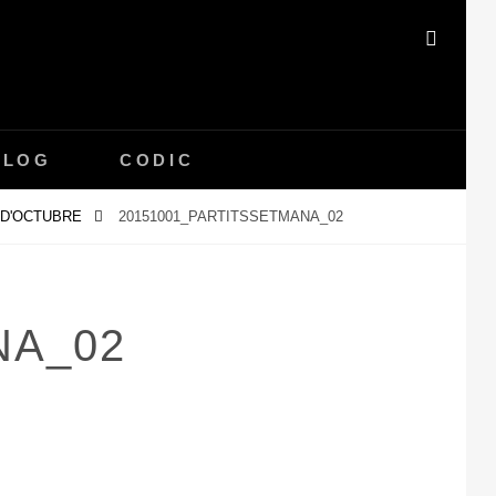
SEAR
BLOG
CODIC
4 D'OCTUBRE
20151001_PARTITSSETMANA_02
NA_02