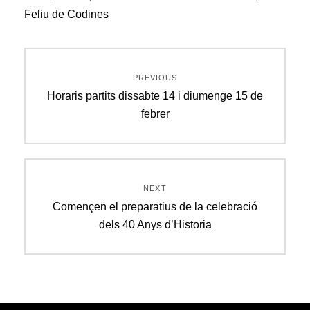
Feliu de Codines
Navegació
PREVIOUS
d'entrades
Previous
Horaris partits dissabte 14 i diumenge 15 de
post:
febrer
NEXT
Next
Començen el preparatius de la celebració
post:
dels 40 Anys d’Historia