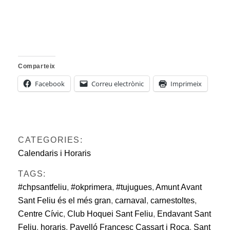
Comparteix
Facebook
Correu electrònic
Imprimeix
CATEGORIES:
Calendaris i Horaris
TAGS:
#chpsantfeliu
,
#okprimera
,
#tujugues
,
Amunt Avant
Sant Feliu és el més gran
,
carnaval
,
carnestoltes
,
Centre Cívic
,
Club Hoquei Sant Feliu
,
Endavant Sant
Feliu
,
horaris
,
Pavelló Francesc Cassart i Roca
,
Sant