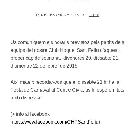
POSTED
BY
18 DE FEBRER DE 2015
LLUÍS
ON
Us comuniquem els horaris previstos pels partits dels
equips del nostre Club Hoquei Sant Feliu d’aquest
proper cap de setmana, divendres 20, dissabte 21 i
diumenge 22 de febrer de 2015.
Així mateix recordar-vos que el dissabte 21 hi ha la
Festa de Carnaval al Centre Cívic, us hi esperem tots
amb disfressa!
(+ info al facebook
https://www.facebook.com/CHPSantFeliu
)