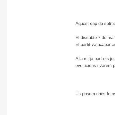
Aquest cap de setman
El dissabte 7 de mar
El partit va acabar 
A la mitja part els j
evolucions i vàrem p
Us posem unes fotos 