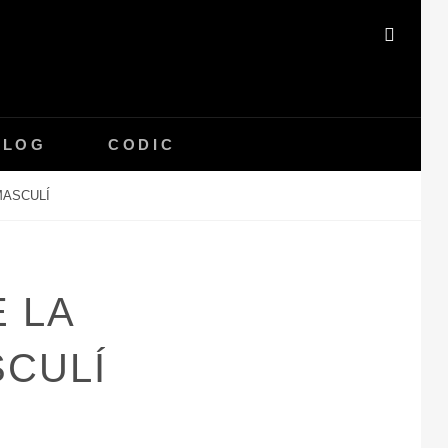
SEAR
BLOG
CODIC
MASCULÍ
E LA
SCULÍ