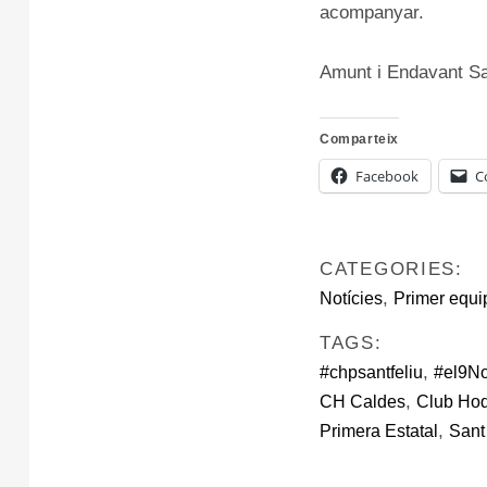
acompanyar.
Amunt i Endavant Sa
Comparteix
Facebook
C
CATEGORIES:
,
Notícies
Primer equi
TAGS:
,
#chpsantfeliu
#el9N
,
CH Caldes
Club Hoq
,
Primera Estatal
Sant