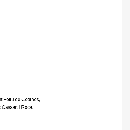
,
t Feliu de Codines
,
 Cassart i Roca