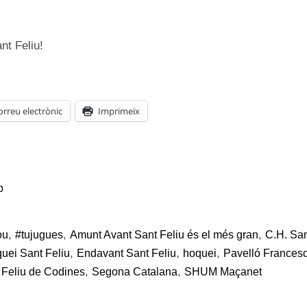
nt Feliu!
orreu electrònic
Imprimeix
p
,
,
,
ou
#tujugues
Amunt Avant Sant Feliu és el més gran
C.H. San
,
,
,
uei Sant Feliu
Endavant Sant Feliu
hoquei
Pavelló Francesc
,
,
 Feliu de Codines
Segona Catalana
SHUM Maçanet