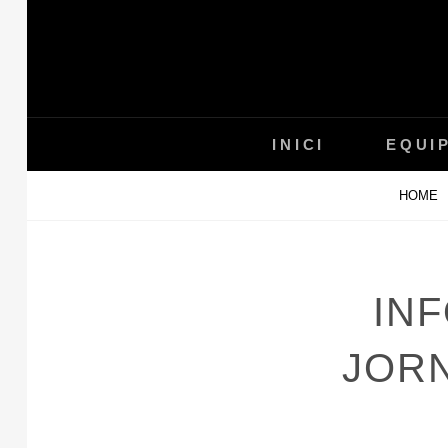
Skip
to
content
INICI
EQUI
HOME
INF
JORN