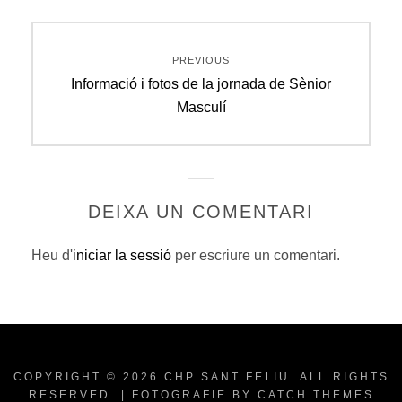
Navegació
PREVIOUS
d'entrades
Previous
Informació i fotos de la jornada de Sènior
post:
Masculí
DEIXA UN COMENTARI
Heu d'
iniciar la sessió
per escriure un comentari.
COPYRIGHT © 2026
CHP SANT FELIU
. ALL RIGHTS
RESERVED. | FOTOGRAFIE BY
CATCH THEMES