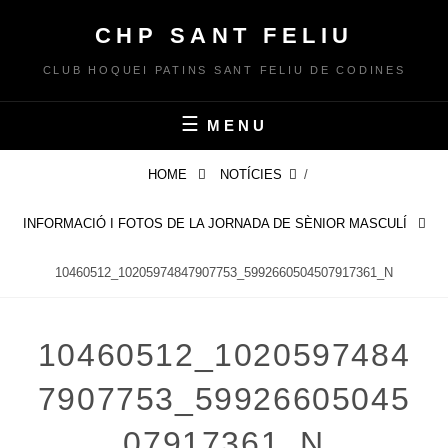
Skip
CHP SANT FELIU
to
content
CLUB HOQUEI PATINS SANT FELIU DE CODINES
MENU
HOME
NOTÍCIES
/
INFORMACIÓ I FOTOS DE LA JORNADA DE SÈNIOR MASCULÍ
10460512_10205974847907753_5992660504507917361_N
10460512_1020597484
7907753_59926605045
07917361_N