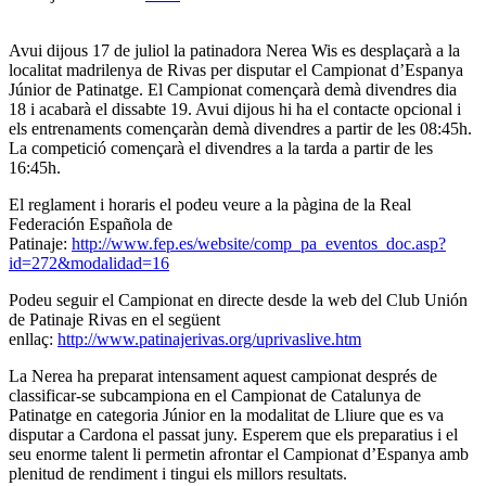
on
Avui dijous 17 de juliol la patinadora Nerea Wis es desplaçarà a la
localitat madrilenya de Rivas per disputar el Campionat d’Espanya
Júnior de Patinatge. El Campionat començarà demà divendres dia
18 i acabarà el dissabte 19. Avui dijous hi ha el contacte opcional i
els entrenaments començaràn demà divendres a partir de les 08:45h.
La competició començarà el divendres a la tarda a partir de les
16:45h.
El reglament i horaris el podeu veure a la pàgina de la Real
Federación Española de
Patinaje:
http://www.fep.es/website/comp_pa_eventos_doc.asp?
id=272&modalidad=16
Podeu seguir el Campionat en directe desde la web del Club Unión
de Patinaje Rivas en el següent
enllaç:
http://www.patinajerivas.org/uprivaslive.htm
La Nerea ha preparat intensament aquest campionat després de
classificar-se subcampiona en el Campionat de Catalunya de
Patinatge en categoria Júnior en la modalitat de Lliure que es va
disputar a Cardona el passat juny. Esperem que els preparatius i el
seu enorme talent li permetin afrontar el Campionat d’Espanya amb
plenitud de rendiment i tingui els millors resultats.