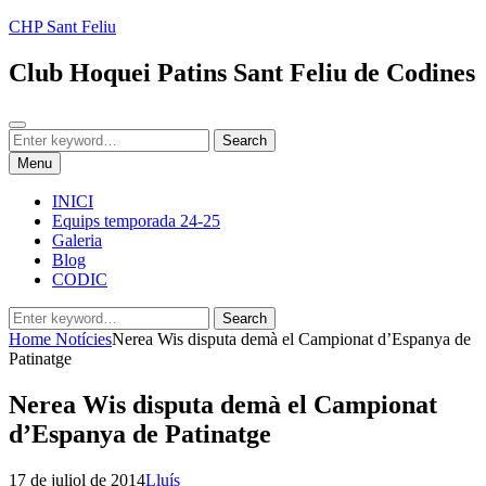
Skip
CHP Sant Feliu
to
content
Club Hoquei Patins Sant Feliu de Codines
Search
Search
Search
for:
Menu
INICI
Equips temporada 24-25
Galeria
Blog
CODIC
Search
Search
for:
Home
Notícies
Nerea Wis disputa demà el Campionat d’Espanya de
Patinatge
Nerea Wis disputa demà el Campionat
d’Espanya de Patinatge
Posted
by
17 de juliol de 2014
Lluís