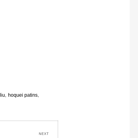
,
,
liu
hoquei patins
NEXT