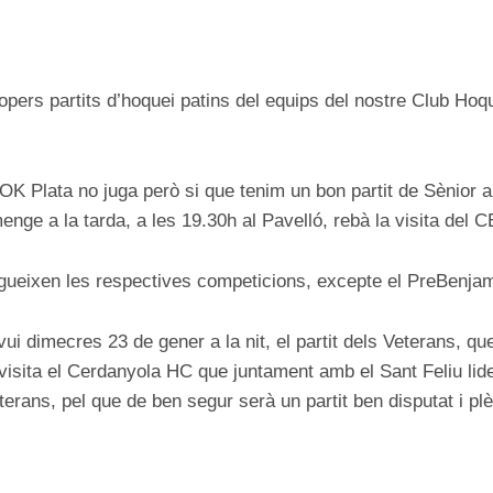
ON
pers partits d’hoquei patins del equips del nostre Club Hoqu
OK Plata no juga però si que tenim un bon partit de Sènior
enge a la tarda, a les 19.30h al Pavelló, rebà la visita del 
gueixen les respectives competicions, excepte el PreBenjamí
i dimecres 23 de gener a la nit, el partit dels Veterans, qu
 visita el Cerdanyola HC que juntament amb el Sant Feliu lid
erans, pel que de ben segur serà un partit ben disputat i plè 