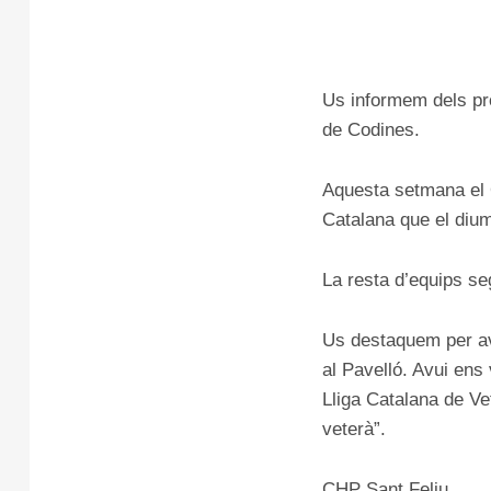
Us informem dels pro
de Codines.
Aquesta setmana el 
Catalana que el dium
La resta d’equips se
Us destaquem per avu
al Pavelló. Avui ens
Lliga Catalana de Vet
veterà”.
CHP Sant Feliu