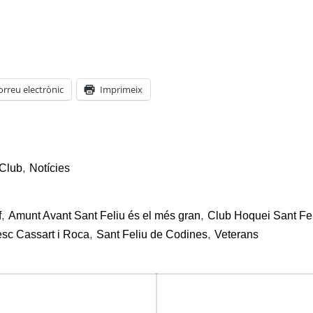
orreu electrònic
Imprimeix
,
Club
Notícies
,
,
f
Amunt Avant Sant Feliu és el més gran
Club Hoquei Sant Fe
,
,
esc Cassart i Roca
Sant Feliu de Codines
Veterans