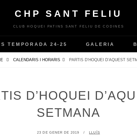
CHP SANT FELIU
CLUB HOQUEI PATINS SANT FELIU DE CODINES
PS TEMPORADA 24-25
GALERIA
ME
CALENDARIS I HORARIS
PARTIS D’HOQUEI D’AQUEST SET
TIS D’HOQUEI D’AQ
SETMANA
POSTED
BY
23 DE GENER DE 2019
LLUÍS