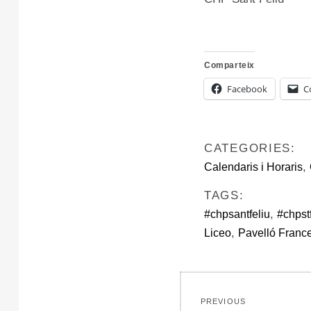
Comparteix
Facebook
C
CATEGORIES:
,
Calendaris i Horaris
TAGS:
,
#chpsantfeliu
#chpst
,
Liceo
Pavelló Franc
Navegació
PREVIOUS