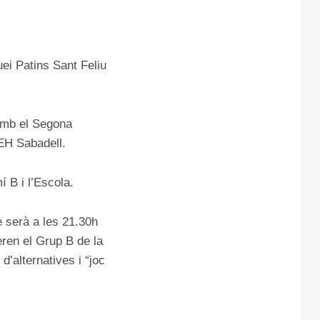
ei Patins Sant Feliu
 amb el Segona
CEH Sabadell.
 B i l’Escola.
e serà a les 21.30h
eren el Grup B de la
d’alternatives i “joc