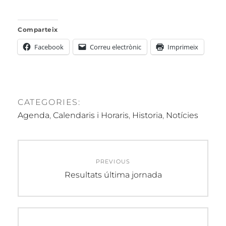
Comparteix
Facebook
Correu electrònic
Imprimeix
CATEGORIES:
Agenda
,
Calendaris i Horaris
,
Historia
,
Notícies
Navegació
PREVIOUS
d'entrades
Previous
Resultats última jornada
post: