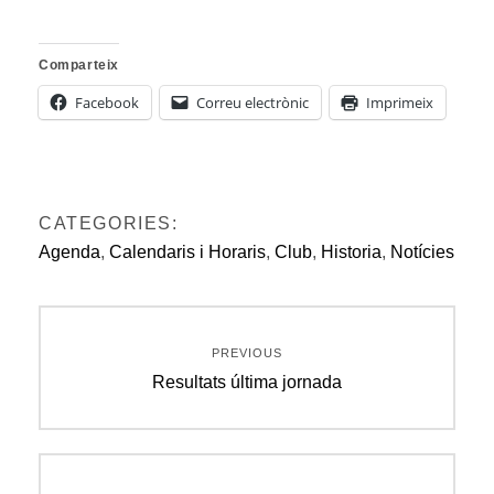
Comparteix
Facebook
Correu electrònic
Imprimeix
CATEGORIES:
Agenda
,
Calendaris i Horaris
,
Club
,
Historia
,
Notícies
Navegació
PREVIOUS
d'entrades
Previous
Resultats última jornada
post: