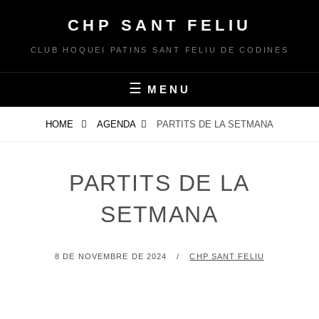
Skip
CHP SANT FELIU
to
content
CLUB HOQUEI PATINS SANT FELIU DE CODINES
MENU
HOME
AGENDA
PARTITS DE LA SETMANA
PARTITS DE LA
SETMANA
POSTED
BY
8 DE NOVEMBRE DE 2024
CHP SANT FELIU
ON