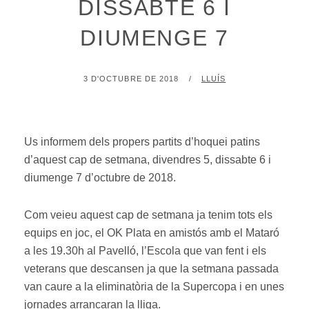
DISSABTE 6 I
DIUMENGE 7
POSTED
BY
3 D'OCTUBRE DE 2018
LLUÍS
ON
Us informem dels propers partits d’hoquei patins
d’aquest cap de setmana, divendres 5, dissabte 6 i
diumenge 7 d’octubre de 2018.
Com veieu aquest cap de setmana ja tenim tots els
equips en joc, el OK Plata en amistós amb el Mataró
a les 19.30h al Pavelló, l’Escola que van fent i els
veterans que descansen ja que la setmana passada
van caure a la eliminatòria de la Supercopa i en unes
jornades arrancaran la lliga.