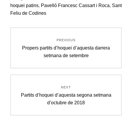
hoquei patins
,
Pavelló Francesc Cassart i Roca
,
Sant
Feliu de Codines
Navegació
PREVIOUS
d'entrades
Previous
Propers partits d’hoquei d’aquesta darrera
post:
setmana de setembre
NEXT
Next
Partits d’hoquei d’aquesta segona setmana
post:
d’octubre de 2018