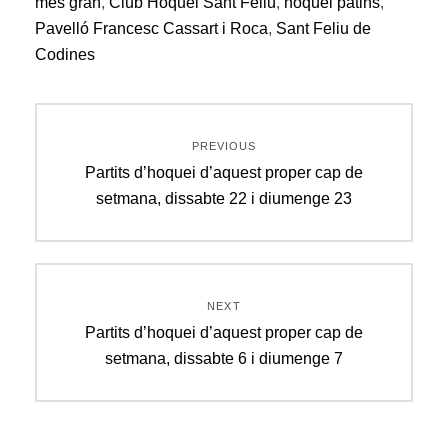
més gran
,
Club Hoquei Sant Feliu
,
hoquei patins
,
Pavelló Francesc Cassart i Roca
,
Sant Feliu de
Codines
Navegació
PREVIOUS
d'entrades
Previous
Partits d’hoquei d’aquest proper cap de
post:
setmana, dissabte 22 i diumenge 23
NEXT
Next
Partits d’hoquei d’aquest proper cap de
post:
setmana, dissabte 6 i diumenge 7