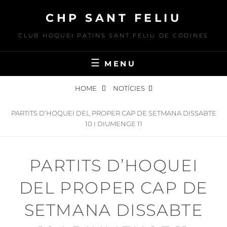
Skip
CHP SANT FELIU
to
content
CLUB HOQUEI PATINS SANT FELIU DE CODINES
MENU
HOME
NOTÍCIES
PARTITS D’HOQUEI DEL PROPER CAP DE SETMANA DISSABTE
10 I DIUMENGE 11
PARTITS D’HOQUEI
DEL PROPER CAP DE
SETMANA DISSABTE