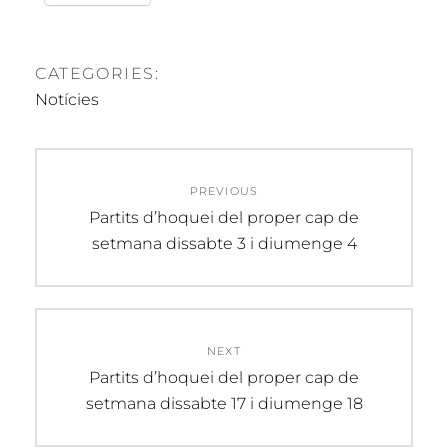
CATEGORIES:
Notícies
Navegació
PREVIOUS
d'entrades
Previous
Partits d’hoquei del proper cap de
post:
setmana dissabte 3 i diumenge 4
NEXT
Next
Partits d’hoquei del proper cap de
post:
setmana dissabte 17 i diumenge 18