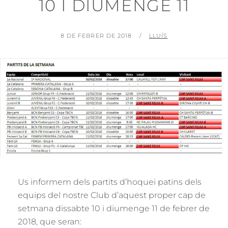
10 I DIUMENGE 11
POSTED
BY
8 DE FEBRER DE 2018
LLUÍS
ON
Us informem dels partits d’hoquei patins dels
equips del nostre Club d’aquest proper cap de
setmana dissabte 10 i diumenge 11 de febrer de
2018, que seran: