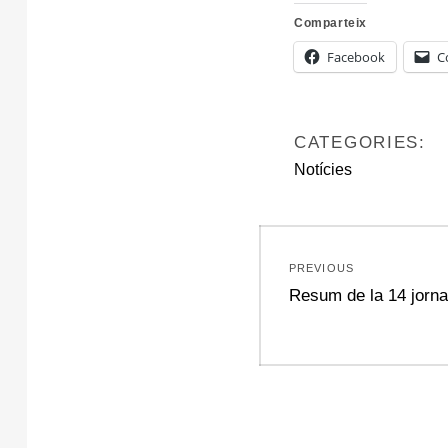
Comparteix
Facebook
C
CATEGORIES:
Notícies
Navegació
PREVIOUS
d'entrades
Previous
Resum de la 14 jorn
post: