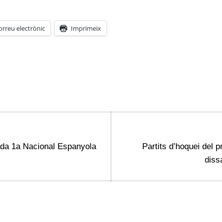
orreu electrònic
Imprimeix
Next
ada 1a Nacional Espanyola
Partits d’hoquei del 
post:
diss