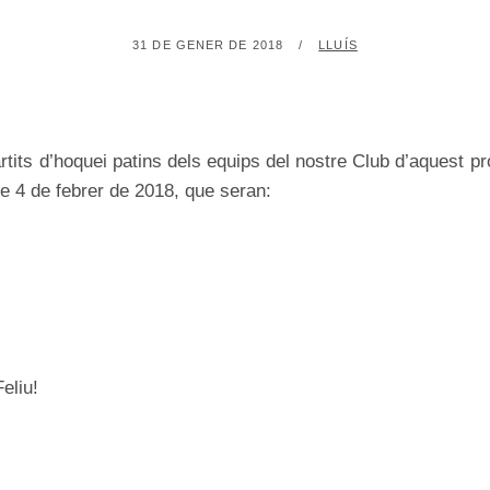
POSTED
BY
31 DE GENER DE 2018
LLUÍS
ON
tits d’hoquei patins dels equips del nostre Club d’aquest 
e 4 de febrer de 2018, que seran:
eliu!