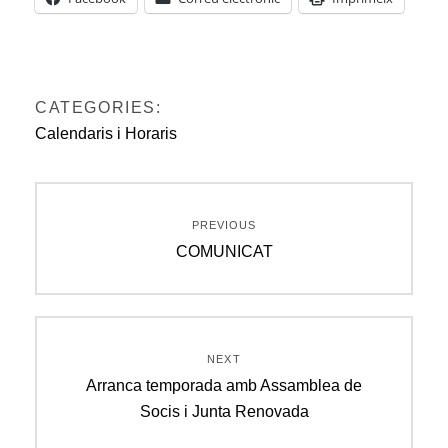
CATEGORIES:
Calendaris i Horaris
Navegació
PREVIOUS
d'entrades
Previous
COMUNICAT
post:
NEXT
Next
Arranca temporada amb Assamblea de
post:
Socis i Junta Renovada