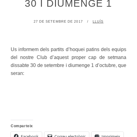
30 I DIUMENGE 1
POSTED
BY
27 DE SETEMBRE DE 2017
LLUÍS
ON
Us informem dels partits d’hoquei patins dels equips
del nostre Club d’aquest proper cap de setmana
dissabte 30 de setembre i diumenge 1 d’octubre, que
seran:
Comparteix
Facebook
Correu electrònic
Imprimeix