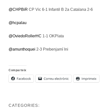
@CHPBiR
CP Vic 6-1 Infantil B 2a Catalana 2-6
@hcpalau
@OviedoRollerHC
1-1 OKPlata
@amunthoquei
2-3 Prebenjamí Ini
Comparteix
Facebook
Correu electrònic
Imprimeix
CATEGORIES: