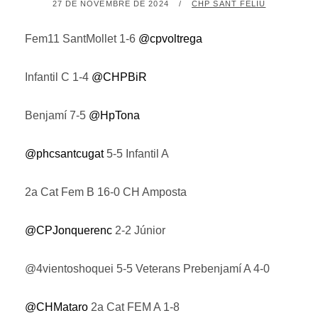
POSTED
BY
27 DE NOVEMBRE DE 2024
CHP SANT FELIU
ON
Fem11 SantMollet 1-6
@cpvoltrega
Infantil C 1-4
@CHPBiR
Benjamí 7-5
@HpTona
@phcsantcugat
5-5 Infantil A
2a Cat Fem B 16-0 CH Amposta
@CPJonquerenc
2-2 Júnior
@4vientoshoquei 5-5 Veterans Prebenjamí A 4-0
@CHMataro
2a Cat FEM A 1-8