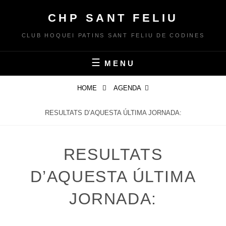
Skip
CHP SANT FELIU
to
content
CLUB HOQUEI PATINS SANT FELIU DE CODINES
MENU
HOME
AGENDA
RESULTATS D’AQUESTA ÚLTIMA JORNADA:
RESULTATS
D’AQUESTA ÚLTIMA
JORNADA: