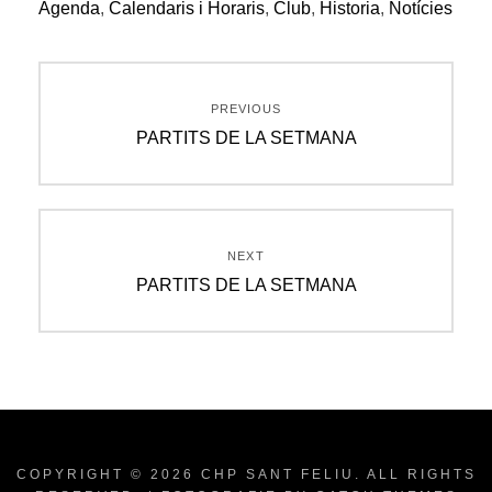
Agenda
,
Calendaris i Horaris
,
Club
,
Historia
,
Notícies
Navegació
PREVIOUS
d'entrades
Previous
PARTITS DE LA SETMANA
post:
NEXT
Next
PARTITS DE LA SETMANA
post:
COPYRIGHT © 2026
CHP SANT FELIU
. ALL RIGHTS