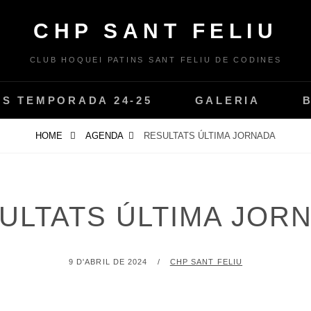
CHP SANT FELIU
CLUB HOQUEI PATINS SANT FELIU DE CODINES
PS TEMPORADA 24-25
GALERIA
HOME
AGENDA
RESULTATS ÚLTIMA JORNADA
ULTATS ÚLTIMA JOR
POSTED
BY
9 D'ABRIL DE 2024
CHP SANT FELIU
ON