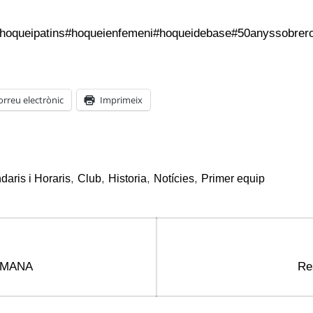
hoqueipatins
#hoqueienfemeni
#hoqueidebase
#50anyssobrer
orreu electrònic
Imprimeix
,
,
,
,
daris i Horaris
Club
Historia
Notícies
Primer equip
Ne
TMANA
Re
pos