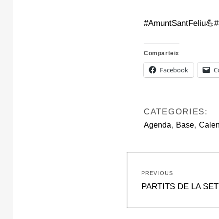
#AmuntSantFeliu💪
#
Comparteix
Facebook
C
CATEGORIES:
,
,
Agenda
Base
Calen
Navegació
PREVIOUS
d'entrades
Previous
PARTITS DE LA SE
post: