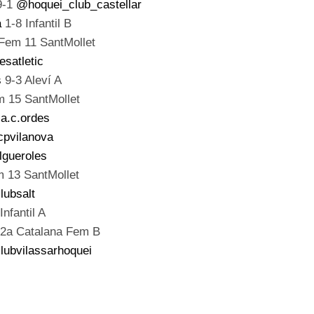
9-1
@hoquei_club_castellar
a
1-8 Infantil B
Fem 11 SantMollet
satletic
s
9-3 Aleví A
 15 SantMollet
a.c.ordes
pvilanova
lgueroles
 13 SantMollet
lubsalt
Infantil A
2a Catalana Fem B
ubvilassarhoquei