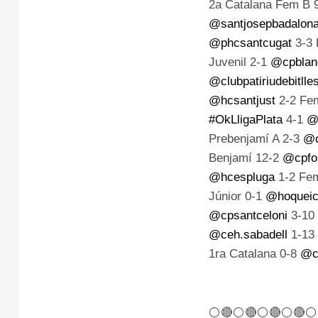
2a Catalana Fem B 
@santjosepbadalon
@phcsantcugat
3-3 
Juvenil 2-1
@cpblane
@clubpatiriudebitlle
@hcsantjust
2-2 Fem
#OkLligaPlata
4-1
@
Prebenjamí A 2-3
@c
Benjamí 12-2
@cpfo
@hcespluga
1-2 Fem
Júnior 0-1
@hoqueic
@cpsantceloni
3-10 
@ceh.sabadell
1-13 
1ra Catalana 0-8
@cl
⚪️🔴⚪️🔴⚪️🔴⚪️🔴⚪️