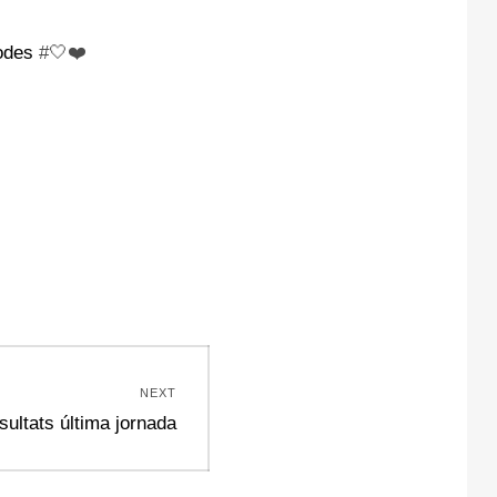
odes
#🤍❤️
NEXT
xt
sultats última jornada
t: