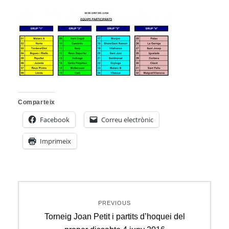
Comparteix
Facebook
Correu electrònic
Imprimeix
Navegació
PREVIOUS
d'entrades
Previous
Torneig Joan Petit i partits d’hoquei del