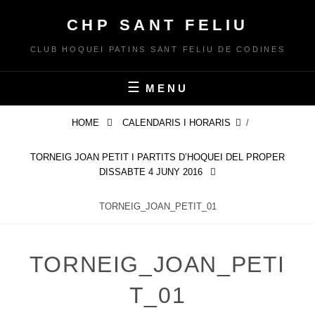
Skip
CHP SANT FELIU
to
content
CLUB HOQUEI PATINS SANT FELIU DE CODINES
MENU
HOME
CALENDARIS I HORARIS
/
TORNEIG JOAN PETIT I PARTITS D’HOQUEI DEL PROPER
DISSABTE 4 JUNY 2016
TORNEIG_JOAN_PETIT_01
TORNEIG_JOAN_PETI
T_01