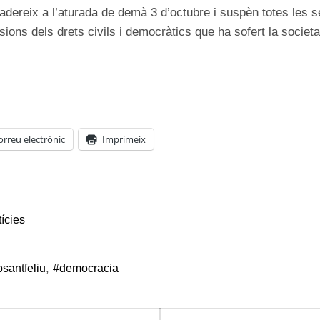
adereix a l’aturada de demà 3 d’octubre i suspèn totes les 
ions dels drets civils i democràtics que ha sofert la societat
orreu electrònic
Imprimeix
ícies
,
santfeliu
#democracia