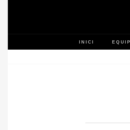
Skip
to
content
INICI
EQUI