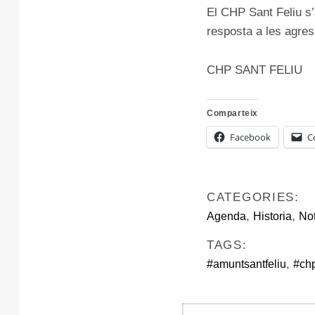
El CHP Sant Feliu s’
resposta a les agress
CHP SANT FELIU
Comparteix
Facebook
C
CATEGORIES:
,
,
Agenda
Historia
Not
TAGS:
,
#amuntsantfeliu
#chp