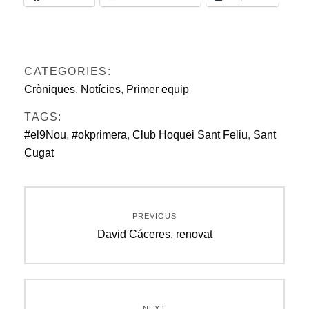
CATEGORIES:
Cròniques
,
Notícies
,
Primer equip
TAGS:
#el9Nou
,
#okprimera
,
Club Hoquei Sant Feliu
,
Sant
Cugat
Navegació
PREVIOUS
d'entrades
Previous
David Cáceres, renovat
post:
NEXT