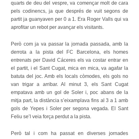
quarts de deu del vespre, va començar molt de cara
pels codinencs, ja que després de vuit segons de
partit ja guanyaven per 0 a 1. Era Roger Valls qui va
aprofitar un rebot per avançar els visitants.
Però com ja va passar la jornada passada, amb la
derrota a la pista del FC Barcelona, els homes
entrenats per David Cáceres els va costar entrar en
el partit, i el Sant Cugat, mica en mica, va agafar la
batuta del joc. Amb els locals còmodes, els gols no
van trigar a arribar. Al minut 3, els Sant Cugat
empatava amb un gol de Soler i, poc abans de la
mitja part, la distància s’eixamplava fins al 3 a 1 amb
gols de Yepes i Soler per segona vegada. El Sant
Feliu se’l veia força perdut a la pista.
Però tal i com ha passat en diverses jornades