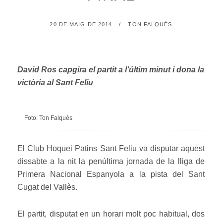
POSTED
BY
20 DE MAIG DE 2014
TON FALQUÉS
ON
David Ros capgira el partit a l’últim minut i dona la
victòria al Sant Feliu
Foto: Ton Falqués
El Club Hoquei Patins Sant Feliu va disputar aquest
dissabte a la nit la penúltima jornada de la lliga de
Primera Nacional Espanyola a la pista del Sant
Cugat del Vallès.
El partit, disputat en un horari molt poc habitual, dos