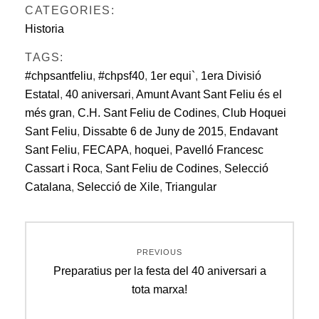
CATEGORIES:
Historia
TAGS:
#chpsantfeliu
,
#chpsf40
,
1er equi`
,
1era Divisió
Estatal
,
40 aniversari
,
Amunt Avant Sant Feliu és el
més gran
,
C.H. Sant Feliu de Codines
,
Club Hoquei
Sant Feliu
,
Dissabte 6 de Juny de 2015
,
Endavant
Sant Feliu
,
FECAPA
,
hoquei
,
Pavelló Francesc
Cassart i Roca
,
Sant Feliu de Codines
,
Selecció
Catalana
,
Selecció de Xile
,
Triangular
Navegació
PREVIOUS
d'entrades
Previous
Preparatius per la festa del 40 aniversari a
post:
tota marxa!