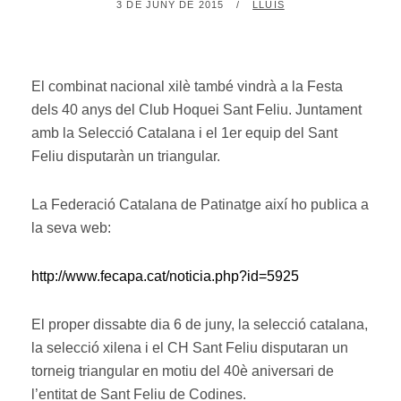
POSTED
BY
3 DE JUNY DE 2015
LLUÍS
ON
El combinat nacional xilè també vindrà a la Festa
dels 40 anys del Club Hoquei Sant Feliu. Juntament
amb la Selecció Catalana i el 1er equip del Sant
Feliu disputaràn un triangular.
La Federació Catalana de Patinatge així ho publica a
la seva web:
http://www.fecapa.cat/noticia.php?id=5925
El proper dissabte dia 6 de juny, la selecció catalana,
la selecció xilena i el CH Sant Feliu disputaran un
torneig triangular en motiu del 40è aniversari de
l’entitat de Sant Feliu de Codines.