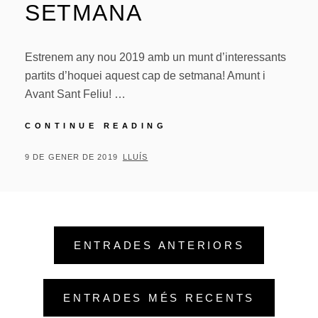
SETMANA
Estrenem any nou 2019 amb un munt d’interessants
partits d’hoquei aquest cap de setmana! Amunt i
Avant Sant Feliu! …
ESTRENEM
CONTINUE READING
ANY
NOU
POSTED
BY
9 DE GENER DE 2019
LLUÍS
2019
ON
AMB
UN
MUNT
D’INTERESSANTS
Navegació
PARTITS
ENTRADES ANTERIORS
D’HOQUEI
d'entrades
AQUEST
CAP
DE
ENTRADES MÉS RECENTS
SETMANA