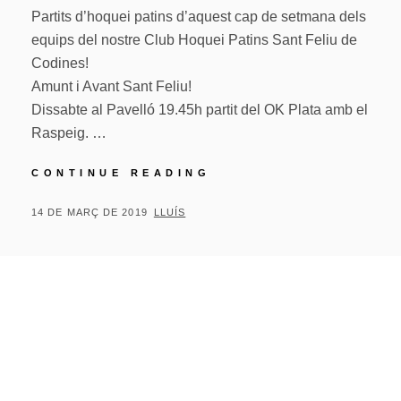
Partits d’hoquei patins d’aquest cap de setmana dels
equips del nostre Club Hoquei Patins Sant Feliu de
Codines!
Amunt i Avant Sant Feliu!
Dissabte al Pavelló 19.45h partit del OK Plata amb el
Raspeig. …
PARTITS
CONTINUE READING
D’HOQUEI
PATINS
POSTED
BY
14 DE MARÇ DE 2019
LLUÍS
D’AQUEST
ON
CAP
DE
SETMANA