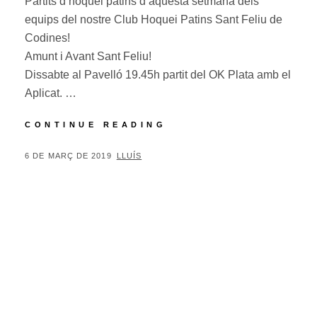
Partits d’hoquei patins d’aquesta setmana dels
equips del nostre Club Hoquei Patins Sant Feliu de
Codines!
Amunt i Avant Sant Feliu!
Dissabte al Pavelló 19.45h partit del OK Plata amb el
Aplicat. …
PARTITS
CONTINUE READING
D’HOQUEI
D’AQUESTA
POSTED
BY
6 DE MARÇ DE 2019
LLUÍS
SETMANA
ON