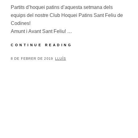
Partits d’hoquei patins d’aquesta setmana dels
equips del nostre Club Hoquei Patins Sant Feliu de
Codines!
Amunt i Avant Sant Feliu! …
PARTITS
CONTINUE READING
D’HOQUEI
PATINS
POSTED
BY
8 DE FEBRER DE 2019
LLUÍS
D’
ON
AQUESTA
SETMANA