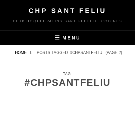
Skip
CHP SANT FELIU
to
content
CLUB HOQUEI PATINS SANT FELIU DE CODINES
MENU
HOME
POSTS TAGGED
#CHPSANTFELIU
(PAGE 2)
TAG:
#CHPSANTFELIU