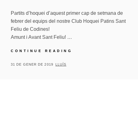
Partits d’hoquei d’aquest primer cap de setmana de
febrer del equips del nostre Club Hoquei Patins Sant
Feliu de Codines!
Amunt i Avant Sant Feliu! …
PARTITS
CONTINUE READING
D’HOQUEI
D’AQUEST
POSTED
BY
31 DE GENER DE 2019
LLUÍS
PRIMER
ON
CAP
DE
SETMANA
DE
FEBRER