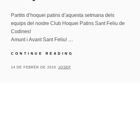
Partits d’hoquei patins d’aquesta setmana dels
equips del nostre Club Hoquei Patins Sant Feliu de
Codines!
Amunt i Avant Sant Feliu! …
PARTITS
CONTINUE READING
D’HOQUEI
D’AQUESTA
POSTED
BY
14 DE FEBRER DE 2019
JOSEP
SETMANA
ON