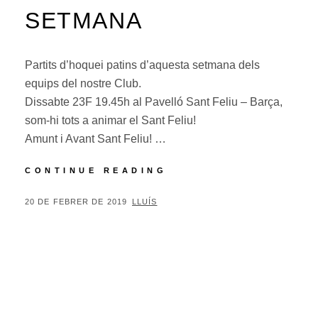
SETMANA
Partits d’hoquei patins d’aquesta setmana dels
equips del nostre Club.
Dissabte 23F 19.45h al Pavelló Sant Feliu – Barça,
som-hi tots a animar el Sant Feliu!
Amunt i Avant Sant Feliu! …
PARTITS
CONTINUE READING
D’HOQUEI
PATINS
POSTED
BY
20 DE FEBRER DE 2019
LLUÍS
D’AQUEST
ON
PROPER
CAP
DE
SETMANA