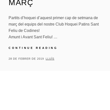
MARÇ
Partits d’hoquei d’aquest primer cap de setmana de
març del equips del nostre Club Hoquei Patins Sant
Feliu de Codines!
Amunt i Avant Sant Feliu! …
PARTITS
CONTINUE READING
D’HOQUEI
D’AQUEST
POSTED
BY
28 DE FEBRER DE 2019
LLUÍS
PRIMER
ON
CAP
DE
SETMANA
DE
MARÇ