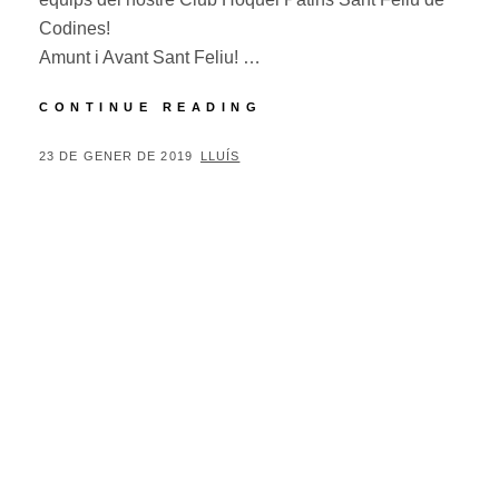
Codines!
Amunt i Avant Sant Feliu! …
PARTIS
CONTINUE READING
D’HOQUEI
D’AQUEST
POSTED
BY
23 DE GENER DE 2019
LLUÍS
SETMANA
ON