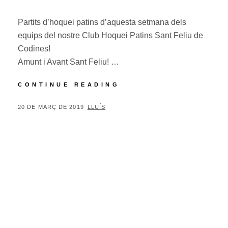
Partits d’hoquei patins d’aquesta setmana dels
equips del nostre Club Hoquei Patins Sant Feliu de
Codines!
Amunt i Avant Sant Feliu! …
PARTITS
CONTINUE READING
D’HOQUEI
D’AQUESTA
POSTED
BY
20 DE MARÇ DE 2019
LLUÍS
SETMANA
ON